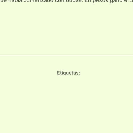
, que había comenzado con dudas. En pesos ganó el 3
Etiquetas: