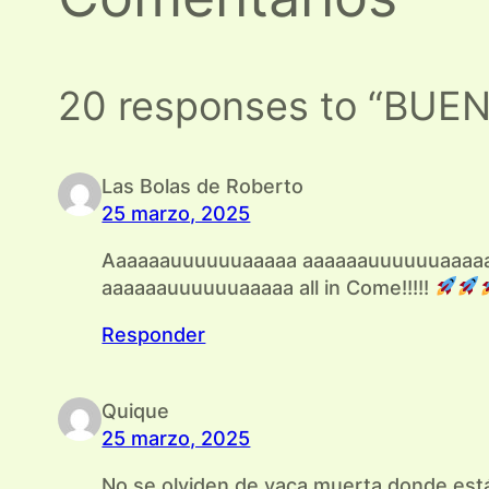
20 responses to “BUE
Las Bolas de Roberto
25 marzo, 2025
Aaaaaauuuuuuaaaaa aaaaaauuuuuuaaaaa
aaaaaauuuuuuaaaaa all in Come!!!!!
Responder
Quique
25 marzo, 2025
No se olviden de vaca muerta donde está