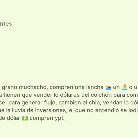
entes
l grano muchacho, compren una lancha
un
o u
ra tienen que vender lo dólares del colchón para c
, para generar flujo, cambien el chip, vendan lo d
ne la lluvia de inversiones, el que no entendió se jod
 de dólar
compren ypf.