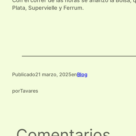
Con el correr de las horas se afianzó la Bolsa
Plata, Supervielle y Ferrum.
Publicado
21 marzo, 2025
en
Blog
por
Tavares
Comentarios