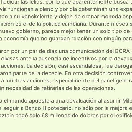
o liquidar las leliqs, por lo que aparentemente busc
davía funcionan a pleno y por día determinan una ex
ndo a su vencimiento y dejen de drenar moneda espu
nición es el de la política cambiaria. Durante mese
nuevo gobierno, parece mejor tener un solo tipo de 
a economía que no guardan relación con ningún pará
aron por un par de días una comunicación del BCRA 
divisas ante la ausencia de incentivos por la devalu
s acciones. La decisión, casi escandalosa, fue dero
aron parte de la debacle. En otra decisión controver
ar a muchas acciones, especialmente del panel gener
in necesidad de retirarlas de las operaciones.
el mundo apuesta a una devaluación al asumir Milei.
seguir a Banco Hipotecario, no sólo por la mejora e
ztain pagó solo 68 millones de dólares por el edific