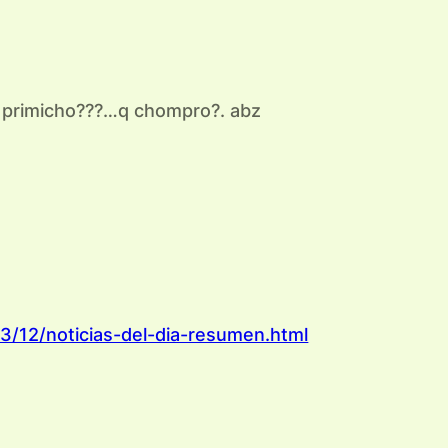
c primicho???…q chompro?. abz
3/12/noticias-del-dia-resumen.html