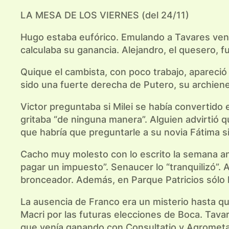
LA MESA DE LOS VIERNES (del 24/11)
Hugo estaba eufórico. Emulando a Tavares ven
calculaba su ganancia. Alejandro, el quesero, fu
Quique el cambista, con poco trabajo, apareció
sido una fuerte derecha de Putero, su archiene
Victor preguntaba si Milei se había convertido e
gritaba “de ninguna manera”. Alguien advirtió q
que habría que preguntarle a su novia Fátima si
Cacho muy molesto con lo escrito la semana ant
pagar un impuesto”. Senaucer lo “tranquilizó”. 
bronceador. Además, en Parque Patricios sólo ha
La ausencia de Franco era un misterio hasta q
Macri por las futuras elecciones de Boca. Tava
que venía ganando con Consultatio y Agrometal. 