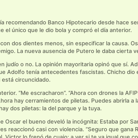
ía recomendando Banco Hipotecario desde hace sem
e el único que le dio bola y compró el día anterior.
 con dos dientes menos, sin especificar la causa. Os
migo. La nueva ausencia de Putero le daba cierta ver
n judío o no. La opinión mayoritaria opinó que sí. A
ue Adolfo tenía antecedentes fascistas. Chicho dio e
 está circuncidado.
erior. “Me escracharon”. “Ahora con drones la AFIP 
Ahora hay cerramientos de piletas. Puedes abrirla a
y dos piletas: la del parque y la tuya.
ue Oscar el bueno develó la incógnita: Estaba por S
res reaccionó casi con violencia. “Seguro que gana 
Victor lo frenó de cuajo: a ver si te va igual que c