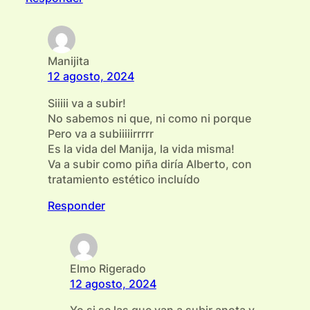
Manijita
12 agosto, 2024
Siiiii va a subir!
No sabemos ni que, ni como ni porque
Pero va a subiiiiirrrrr
Es la vida del Manija, la vida misma!
Va a subir como piña diría Alberto, con
tratamiento estético incluído
Responder
Elmo Rigerado
12 agosto, 2024
Yo si se las que van a subir anota y