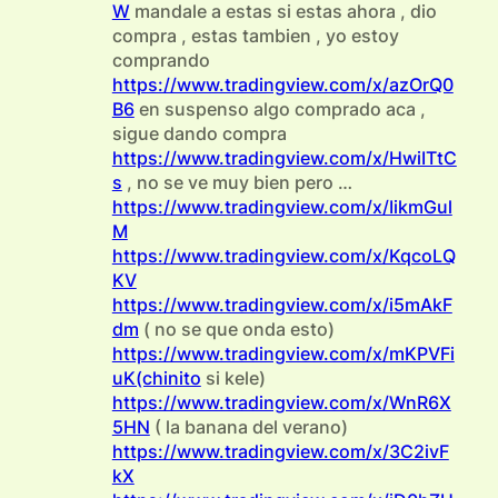
W
mandale a estas si estas ahora , dio
compra , estas tambien , yo estoy
comprando
https://www.tradingview.com/x/azOrQ0
B6
en suspenso algo comprado aca ,
sigue dando compra
https://www.tradingview.com/x/HwiITtC
s
, no se ve muy bien pero …
https://www.tradingview.com/x/IikmGul
M
https://www.tradingview.com/x/KqcoLQ
KV
https://www.tradingview.com/x/i5mAkF
dm
( no se que onda esto)
https://www.tradingview.com/x/mKPVFi
uK(chinito
si kele)
https://www.tradingview.com/x/WnR6X
5HN
( la banana del verano)
https://www.tradingview.com/x/3C2ivF
kX