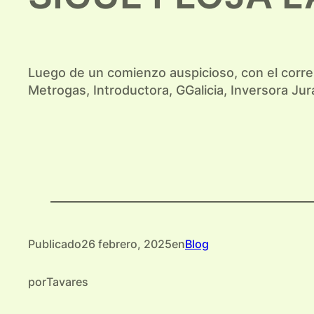
Luego de un comienzo auspicioso, con el correr
Metrogas, Introductora, GGalicia, Inversora J
Publicado
26 febrero, 2025
en
Blog
por
Tavares